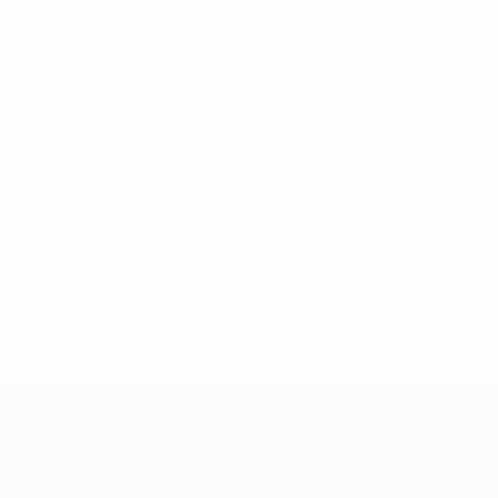
Sem dados para este jogador
UEFA Women's Champions League