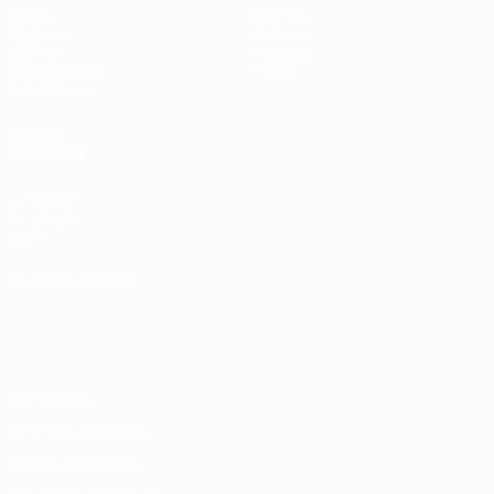
Jogos
Equipas
Sorteios
Notícias
UEFA.tv
História
Passatempos
Sobre
Estatísticas
VISITE
TAMBÉM
UEFA.com
Fundação
UEFA
MUDAR IDIOMA
Português
English
Français
Deutsch
Русский
Español
Italiano
Português
Privacidade
Termos e condições
Política de cookies