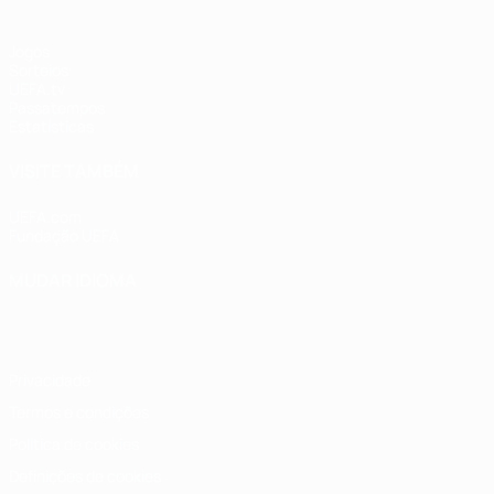
Jogos
Sorteios
UEFA.tv
Passatempos
Estatísticas
VISITE TAMBÉM
UEFA.com
Fundação UEFA
MUDAR IDIOMA
Português
English
Français
Deutsch
Русский
Español
Italia
Privacidade
Termos e condições
Política de cookies
Definições de cookies