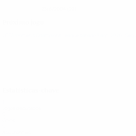
23/6/2004 (22)
DATA DE NASCIMENTO
Próximo jogo
UEFA Women's Champions League
sábado 8 ago. 2026
· Seg
Estatísticas-chave
1
Jogos disputados
0
Golos
0
Assistências