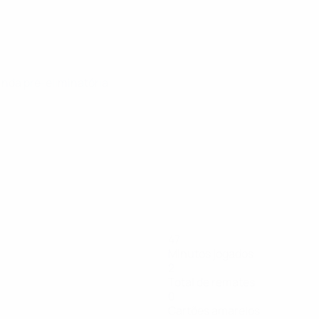
unda pré-eliminatória
47
Minutos jogados
2
Total de remates
0
Cartões amarelos