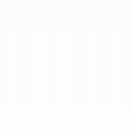
77
NÚMERO NO CLUBE
Roménia
PAÍS