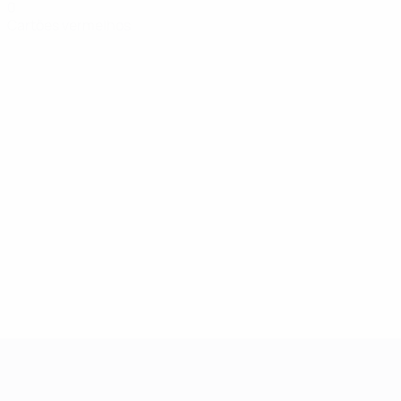
0
Cartões vermelhos
UEFA Women's Champions League