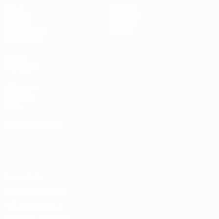
Jogos
Equipas
Sorteios
Notícias
UEFA.tv
História
Passatempos
Sobre
Estatísticas
VISITE
TAMBÉM
UEFA.com
Fundação
UEFA
MUDAR IDIOMA
Português
English
Français
Deutsch
Русский
Español
Italiano
Português
Privacidade
Termos e condições
Política de cookies