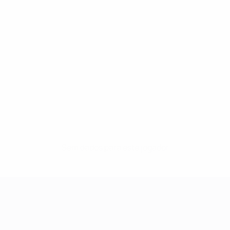
Sem dados para este jogador
UEFA Women's Champions League