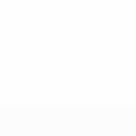
Sem dados para este jogador
UEFA Women's Champions League