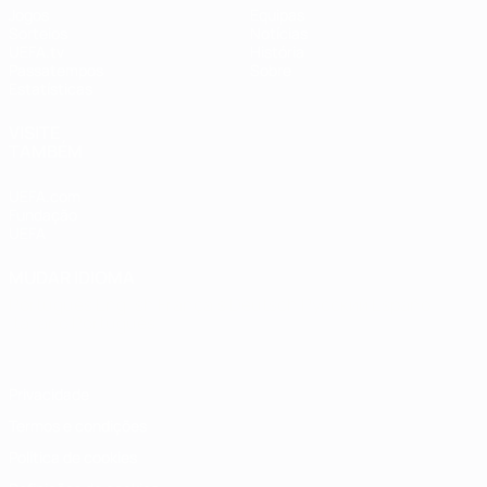
Jogos
Equipas
Sorteios
Notícias
UEFA.tv
História
Passatempos
Sobre
Estatísticas
VISITE
TAMBÉM
UEFA.com
Fundação
UEFA
MUDAR IDIOMA
Português
English
Français
Deutsch
Русский
Español
Italiano
Português
Privacidade
Termos e condições
Política de cookies