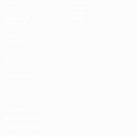
Jogos
Equipas
Sorteios
Notícias
UEFA.tv
História
Passatempos
Sobre
Estatísticas
VISITE
TAMBÉM
UEFA.com
Fundação
UEFA
MUDAR IDIOMA
Português
English
Français
Deutsch
Русский
Español
Italiano
Português
Privacidade
Termos e condições
Política de cookies
Definições de cookies