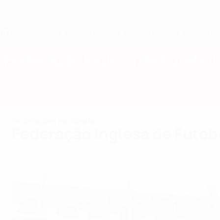
Saltar
para
o
conteúdo
principal
Home
Federação Inglesa de Futebol
ENG
Notícias
Sobre
Selecções nacionais
Prova doméstica
Federações nacionais
Federação Inglesa de Futeb