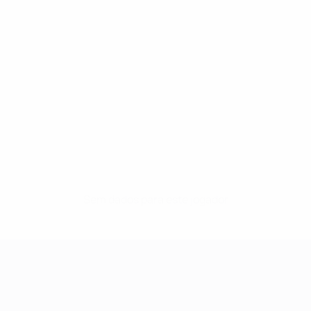
Sem dados para este jogador
UEFA Women's Champions League