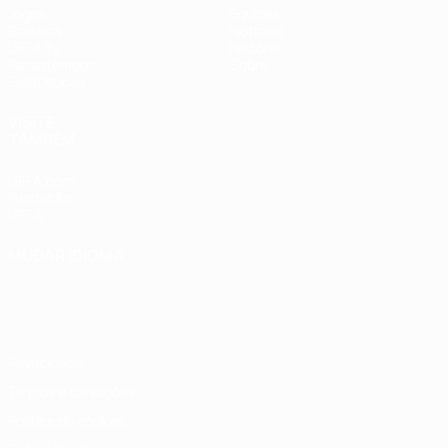
Jogos
Equipas
Sorteios
Notícias
UEFA.tv
História
Passatempos
Sobre
Estatísticas
VISITE
TAMBÉM
UEFA.com
Fundação
UEFA
MUDAR IDIOMA
Português
English
Français
Deutsch
Русский
Español
Italiano
Português
Privacidade
Termos e condições
Política de cookies