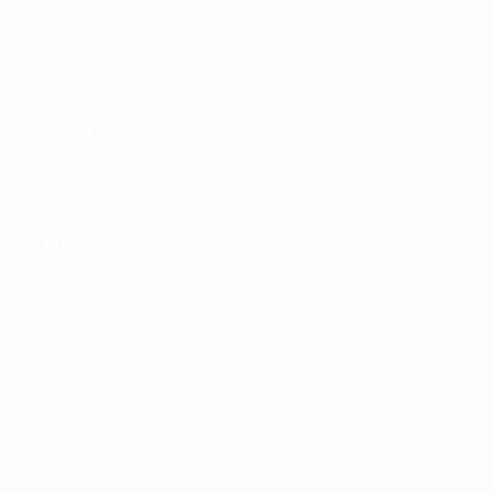
Jogos
Sorteios
UEFA.tv
Passatempos
Estatísticas
VISITE TAMBÉM
UEFA.com
Fundação UEFA
MUDAR IDIOMA
Português
English
Français
Deutsch
Русский
Español
Italia
Privacidade
Termos e condições
Política de cookies
Definições de cookies