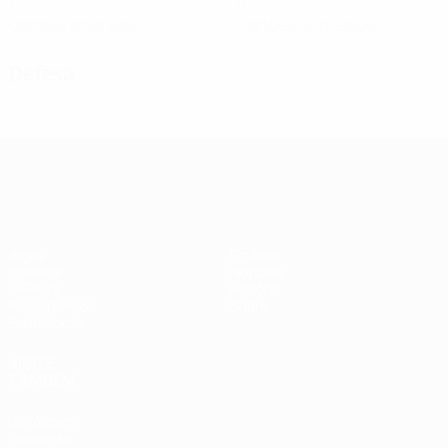
1
0
Cartões amarelos
Cartões vermelhos
Defesa
UEFA Women's Champions League
Jogos
Equipas
Sorteios
Notícias
UEFA.tv
História
Passatempos
Sobre
Estatísticas
VISITE
TAMBÉM
UEFA.com
Fundação