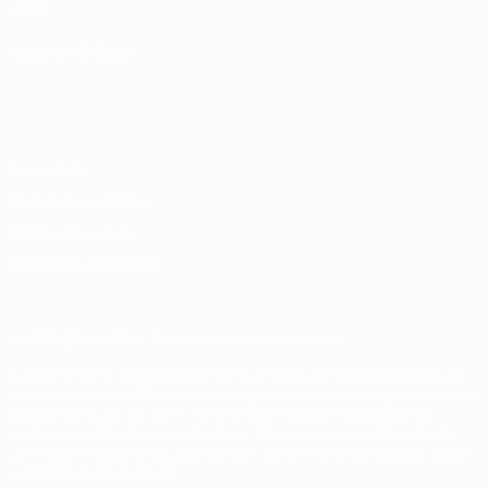
UEFA
MUDAR IDIOMA
Português
English
Français
Deutsch
Русский
Español
Italiano
Português
Privacidade
Termos e condições
Política de cookies
Definições de cookies
© 1998-2026 UEFA. Todos os direitos reservados
A palavra UEFA, o logótipo da UEFA e todas as marcas relativas às
competições da UEFA estão protegidas por marcas registadas e/ou
direitos de autor da UEFA. As referidas marcas registadas não
podem ser utilizadas para qualquer fim comercial. A utilização do
UEFA.com implica o seu acordo com os Termos e Condições, e com
a Política de Privacidade.