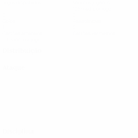
Jogos disputados
Minutos jogados
105 méd. por jogo
0
0
Golos
Assistências
1
0
Cartões amarelos
Cartões vermelhos
0,5 méd. por jogo
Distribuição
Ataque
Disciplina