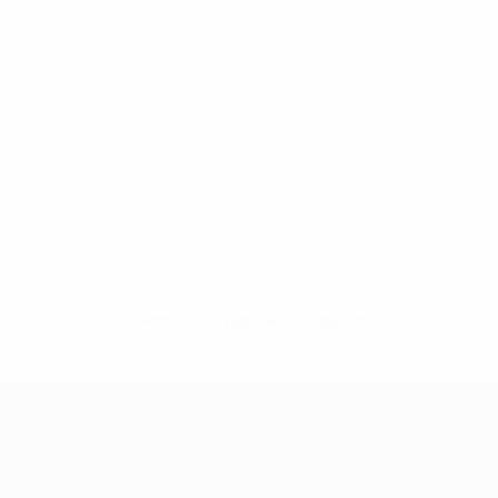
Sem dados para este jogador
UEFA Women's Champions League