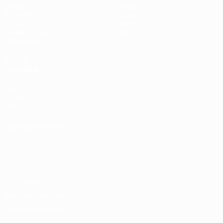
Jogos
Equipas
Sorteios
Notícias
UEFA.tv
História
Passatempos
Sobre
Estatísticas
VISITE
TAMBÉM
UEFA.com
Fundação
UEFA
MUDAR IDIOMA
Português
English
Français
Deutsch
Русский
Español
Italiano
Português
Privacidade
Termos e condições
Política de cookies