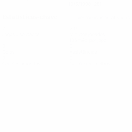
19/3/1998 (28)
Estatísticas-chave
Ver todas as estatísticas
2
210
Jogos disputados
Minutos jogados
105 méd. por jogo
0
0
Golos
Assistências
0
0
Cartões amarelos
Cartões vermelhos