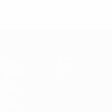
UEFA Women's Champions League
Jogos
Equipas
Sorteios
Notícias
UEFA.tv
História
Passatempos
Sobre
Estatísticas
VISITE
TAMBÉM
UEFA.com
Fundação
UEFA