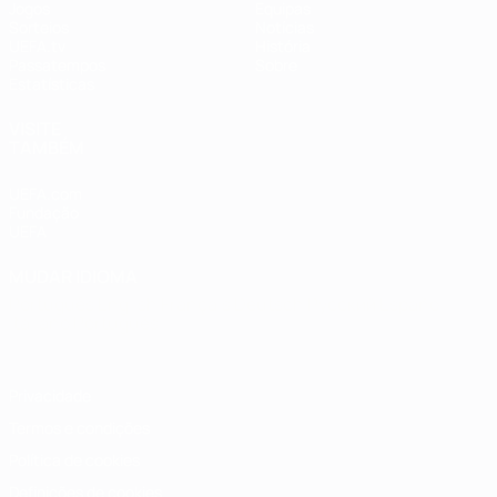
Jogos
Equipas
Sorteios
Notícias
UEFA.tv
História
Passatempos
Sobre
Estatísticas
VISITE
TAMBÉM
UEFA.com
Fundação
UEFA
MUDAR IDIOMA
Português
English
Français
Deutsch
Русский
Español
Italiano
Português
Privacidade
Termos e condições
Política de cookies
Definições de cookies