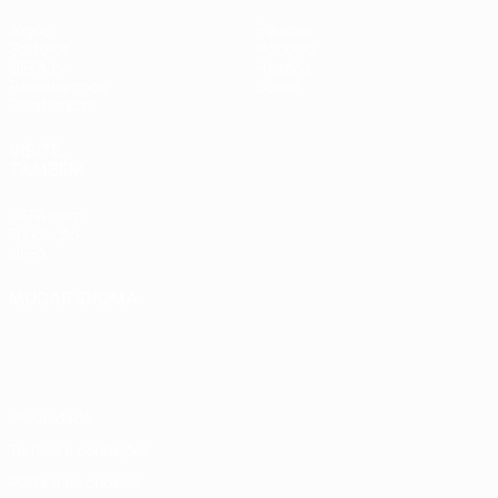
Jogos
Equipas
Sorteios
Notícias
UEFA.tv
História
Passatempos
Sobre
Estatísticas
VISITE
TAMBÉM
UEFA.com
Fundação
UEFA
MUDAR IDIOMA
Português
English
Français
Deutsch
Русский
Español
Italiano
Português
Privacidade
Termos e condições
Política de cookies