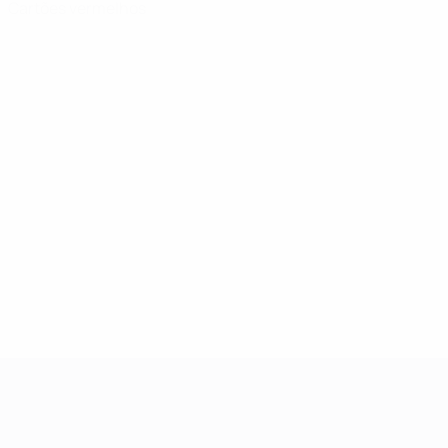
Cartões vermelhos
UEFA Women's Champions League