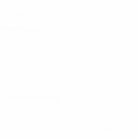
DATA DE NASCIMENTO
29/7/1995 (31)
Próximo jogo
Todos os jogos
UEFA Women's Champions League
sábado 8 ago. 2026
·
Segunda pré-eliminatória
Estatísticas-chave
Ver todas as estatísticas
1
90
Jogos disputados
Minutos jogados
0
1
Golos
Cartões amarelos
0