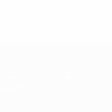
UEFA Women's Champions League
Jogos
Equipas
Sorteios
Notícias
UEFA.tv
História
Passatempos
Sobre
Estatísticas
VISITE
TAMBÉM