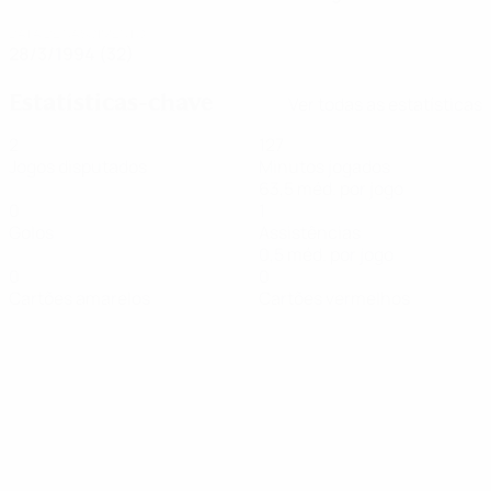
DATA DE NASCIMENTO
28/3/1994 (32)
Estatísticas-chave
Ver todas as estatísticas
2
127
Jogos disputados
Minutos jogados
63,5 méd. por jogo
0
1
Golos
Assistências
0,5 méd. por jogo
0
0
Cartões amarelos
Cartões vermelhos