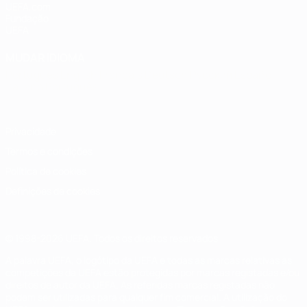
UEFA.com
Fundação
UEFA
MUDAR IDIOMA
Português
English
Français
Deutsch
Русский
Español
Italiano
Português
Privacidade
Termos e condições
Política de cookies
Definições de cookies
© 1998-2026 UEFA. Todos os direitos reservados
A palavra UEFA, o logótipo da UEFA e todas as marcas relativas às
competições da UEFA estão protegidas por marcas registadas e/ou
direitos de autor da UEFA. As referidas marcas registadas não
podem ser utilizadas para qualquer fim comercial. A utilização do