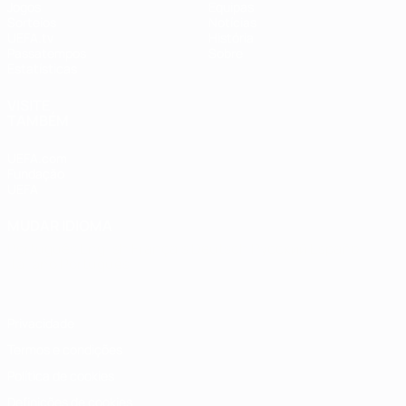
Jogos
Equipas
Sorteios
Notícias
UEFA.tv
História
Passatempos
Sobre
Estatísticas
VISITE
TAMBÉM
UEFA.com
Fundação
UEFA
MUDAR IDIOMA
Português
English
Français
Deutsch
Русский
Español
Italiano
Português
Privacidade
Termos e condições
Política de cookies
Definições de cookies