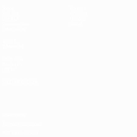
Jogos
Equipas
Sorteios
Notícias
UEFA.tv
História
Passatempos
Sobre
Estatísticas
VISITE
TAMBÉM
UEFA.com
Fundação
UEFA
MUDAR IDIOMA
Português
English
Français
Deutsch
Русский
Español
Italiano
Português
Privacidade
Termos e condições
Política de cookies