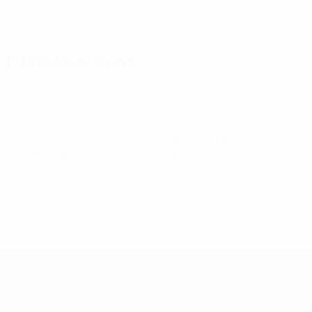
Ver todos
Estatísticas-chave
1
14
Golos
Golos sofridos
0,5 méd. por jogo
7 méd. por jogo
0
0
Cartões amarelos
Cartões vermelhos
Ver todas as estatísticas
Equipa
Balaban
Belcencova
Bordeniuc
Borșci
Butkevich
Ceban
Cocean
Médio
Defesa
Defesa
Médio
Guarda-
Médio
Médio
redes
UEFA Women's Champions League