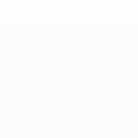
Disciplina
UEFA Women's Champions League
Jogos
Equipas
Sorteios
Notícias
UEFA.tv
História
Passatempos
Sobre
Estatísticas
VISITE
TAMBÉM
UEFA.com
Fundação
UEFA
MUDAR IDIOMA