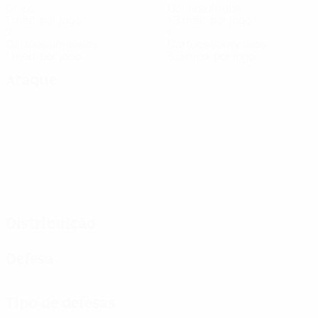
Golos
Golos sofridos
1 méd. por jogo
1,5 méd. por jogo
2
1
Cartões amarelos
Cartões vermelhos
1 méd. por jogo
0,5 méd. por jogo
Ataque
Distribuição
Defesa
Tipo de defesas