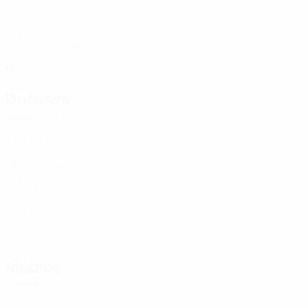
SRB
22
-
-
Stefanović
12
SRB
19
2
7
Djordjević
23
SRB
16
-
-
Defesas
Idade
MJ
G
Marjanović
2
SRB
23
2
-
J. Jovičić
3
SRB
18
2
-
Popović
5
SRB
18
2
-
Grujić
11
SRB
22
2
-
Kocić
14
SRB
19
2
1
Médios
Idade
MJ
G
Maljković
4
SRB