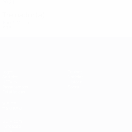
20
2
1
Treinador(a)
Fanđo Vajda
SRB
UEFA Women's Champions League
Jogos
Equipas
Sorteios
Notícias
UEFA.tv
História
Passatempos
Sobre
Estatísticas
VISITE
TAMBÉM
UEFA.com
Fundação
UEFA