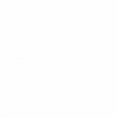
19
2
-
Siluši Stojšić
6
SRB
32
1
-
Rajić
10
SRB
21
2
-
Jošić
15
SRB
20
2
-
Ninković
17
SRB
19
2
-
Gaković
21
SRB
20
2
-
Avançadas
Idade
MJ
G
Bečić
7
MNE
23
2
-
Vlajić
9
SRB
17
-
-
Marjanović
16
SRB
22
2
-
Osmajić
18
MNE
20
2
-
Uvalin
19
SRB
20
2
-
Sovány
22
HUN