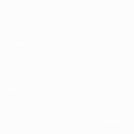
MUDAR IDIOMA
Português
English
Français
Deutsch
Русский
Español
Italiano
Português
Privacidade
Termos e condições
Política de cookies
Definições de cookies
© 1998-2026 UEFA. Todos os direitos reservados
A palavra UEFA, o logótipo da UEFA e todas as marcas relativas às
competições da UEFA estão protegidas por marcas registadas e/ou
direitos de autor da UEFA. As referidas marcas registadas não
podem ser utilizadas para qualquer fim comercial. A utilização do
UEFA.com implica o seu acordo com os Termos e Condições, e com
a Política de Privacidade.