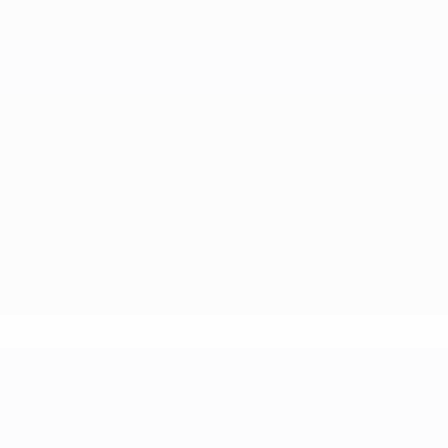
Obtenha