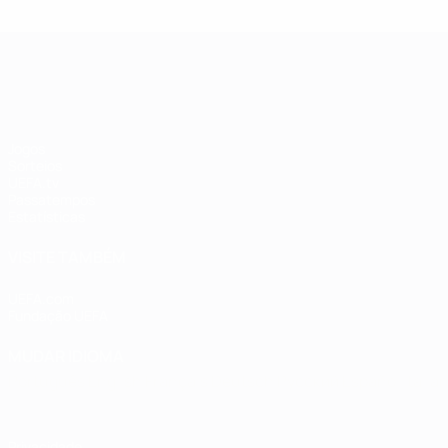
UEFA Women's Champions League
Jogos
Sorteios
UEFA.tv
Passatempos
Estatísticas
VISITE TAMBÉM
UEFA.com
Fundação UEFA
MUDAR IDIOMA
Português
English
Français
Deutsch
Русский
Español
Italia
Privacidade