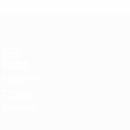
UEFA Women's Champions League
Jogos
Sorteios
UEFA.tv
Passatempos
Estatísticas
VISITE TAMBÉM
UEFA.com
Fundação UEFA
MUDAR IDIOMA
Português
English
Français
Deutsch
Русский
Español
Italia