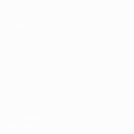
Jogos
Equipas
Sorteios
Notícias
UEFA.tv
História
Passatempos
Sobre
Estatísticas
VISITE
TAMBÉM
UEFA.com
Fundação
UEFA
MUDAR IDIOMA
Português
English
Français
Deutsch
Русский
Español
Italiano
Português
Privacidade
Termos e condições
Política de cookies