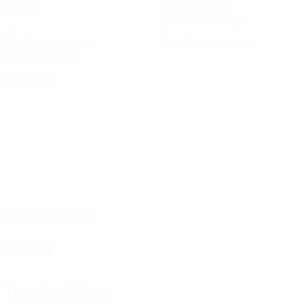
Golos
Golos sofridos
0,5 méd. por jogo
4
0
Cartões amarelos
Cartões vermelhos
2 méd. por jogo
Ataque
Distribuição
Defesa
Tipo de defesas