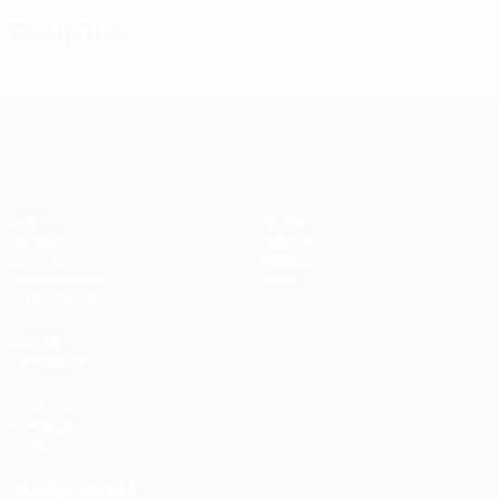
Disciplina
UEFA Women's Champions League
Jogos
Equipas
Sorteios
Notícias
UEFA.tv
História
Passatempos
Sobre
Estatísticas
VISITE
TAMBÉM
UEFA.com
Fundação
UEFA
MUDAR IDIOMA