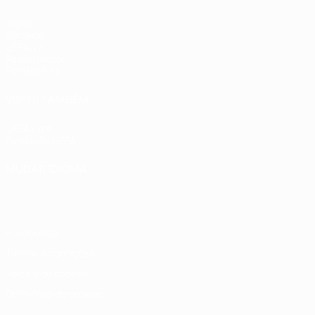
Jogos
Sorteios
UEFA.tv
Passatempos
Estatísticas
VISITE TAMBÉM
UEFA.com
Fundação UEFA
MUDAR IDIOMA
Português
English
Français
Deutsch
Русский
Español
Italia
Privacidade
Termos e condições
Política de cookies
Definições de cookies