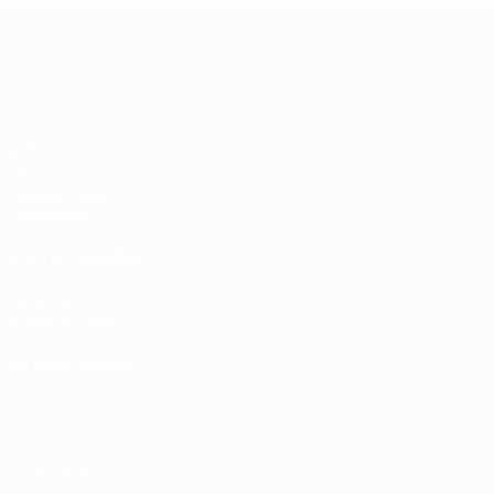
UEFA Women's Champions League
Jogos
Sorteios
UEFA.tv
Passatempos
Estatísticas
VISITE TAMBÉM
UEFA.com
Fundação UEFA
MUDAR IDIOMA
Português
English
Français
Deutsch
Русский
Español
Italia
Privacidade