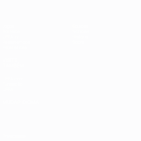
Jogos
Equipas
Sorteios
Notícias
UEFA.tv
História
Passatempos
Sobre
Estatísticas
VISITE
TAMBÉM
UEFA.com
Fundação
UEFA
MUDAR IDIOMA
Português
English
Français
Deutsch
Русский
Español
Italiano
Português
Privacidade