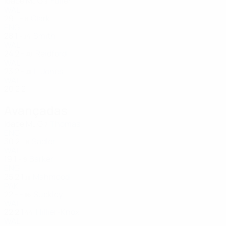
Idade
MJ
G
Fuller
3
WAL
29
1
-
Clark
6
ENG
28
1
-
Smith
14
WAL
24
2
-
Reidford
20
WAL
23
2
-
L. Jones
21
WAL
20
2
2
Avançadas
Idade
MJ
G
Thomas
7
ENG
30
2
1
Sadler
8
WAL
19
1
-
Barker
9
ENG
25
2
1
Mahmood
11
PAK
22
-
-
Suckley
16
WAL
22
2
1
Hillier-Knox
44
WAL