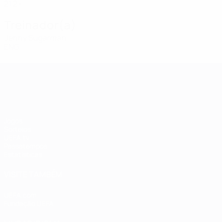
21
2
-
Treinador(a)
Jenny Sugarman
ENG
UEFA Women's Champions League
Jogos
Sorteios
UEFA.tv
Passatempos
Estatísticas
VISITE TAMBÉM
UEFA.com
Fundação UEFA