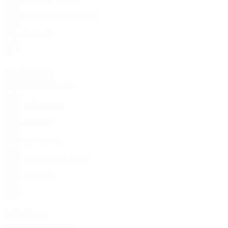
ENG
25
2
6
Farrell-Shrouder
22
WAL
22
-
-
Nash
31
WAL
17
-
-
Defesas
Idade
MJ
G
Davies
2
WAL
31
2
-
Sallaway
4
ENG
19
2
-
Bartle
5
ENG
34
2
-
Harvey
12
CAN
30
2
-
Francis-Jones
26
WAL
23
2
-
Cook
33
WAL
21
2
-
Médios