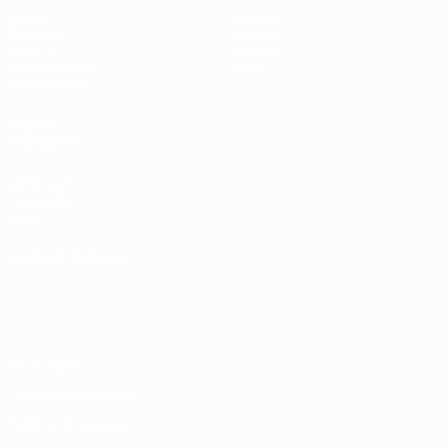
Jogos
Equipas
Sorteios
Notícias
UEFA.tv
História
Passatempos
Sobre
Estatísticas
VISITE
TAMBÉM
UEFA.com
Fundação
UEFA
MUDAR IDIOMA
Português
English
Français
Deutsch
Русский
Español
Italiano
Português
Privacidade
Termos e condições
Política de cookies