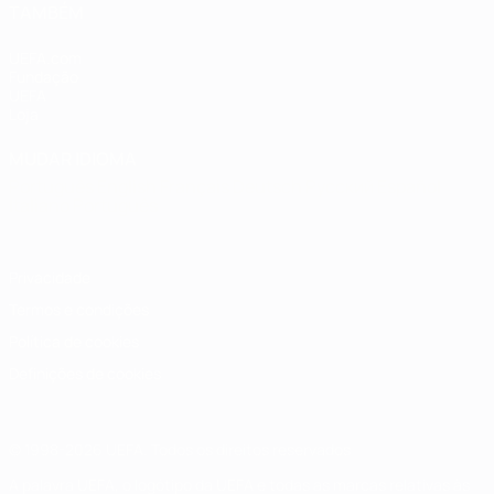
TAMBÉM
UEFA.com
Fundação
UEFA
Loja
MUDAR IDIOMA
Português
English
Français
Deutsch
Русский
Español
Italiano
Português
Privacidade
Termos e condições
Política de cookies
Definições de cookies
© 1998-2026 UEFA. Todos os direitos reservados
A palavra UEFA, o logótipo da UEFA e todas as marcas relativas às