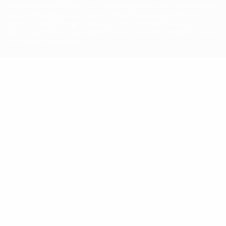
competições da UEFA estão protegidas por marcas registadas e/ou
direitos de autor da UEFA. As referidas marcas registadas não
podem ser utilizadas para qualquer fim comercial. A utilização do
UEFA.com implica o seu acordo com os Termos e Condições, e com
a Política de Privacidade.