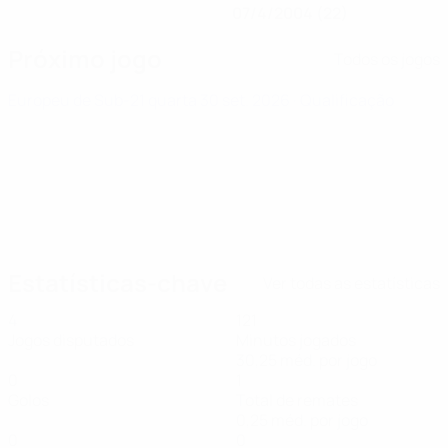
07/4/2004 (22)
Próximo jogo
Todos os jogos
Europeu de Sub-21
quarta 30 set. 2026
· Qualificação
Estatísticas-chave
Ver todas as estatísticas
4
121
Jogos disputados
Minutos jogados
30,25 méd. por jogo
0
1
Golos
Total de remates
0,25 méd. por jogo
0
0