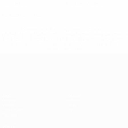
Assistências
Cartões amarelos
0
Cartões vermelhos
* Suspensa até indicação em contrário. <a
href='https://pt.uefa.com/insideuefa/mediaservices/medi
148df3b7106d-c8b619c60f97-1000--fifa-uefa-suspendem-
equipas-e-seleccoes-russas-de-todas-as-prov/'>Mais
informações</a>
Campeonato da Europa de Sub
Jogos
Notícias
Grupos
História
Vídeos
Sobre
Estatísticas
Loja
Equipas
VISITE