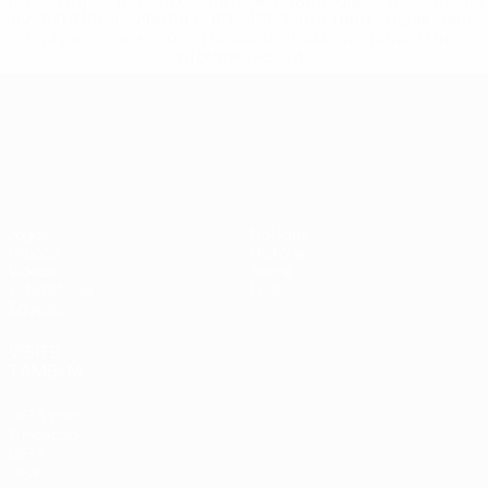
href='https://pt.uefa.com/insideuefa/mediaservices/medi
148df3b7106d-c8b619c60f97-1000--fifa-uefa-suspendem-
equipas-e-seleccoes-russas-de-todas-as-prov/'>Mais
informações</a>
Campeonato da Europa de Sub
Jogos
Notícias
Grupos
História
Vídeos
Sobre
Estatísticas
Loja
Equipas
VISITE
TAMBÉM
UEFA.com
Fundação
UEFA
Loja