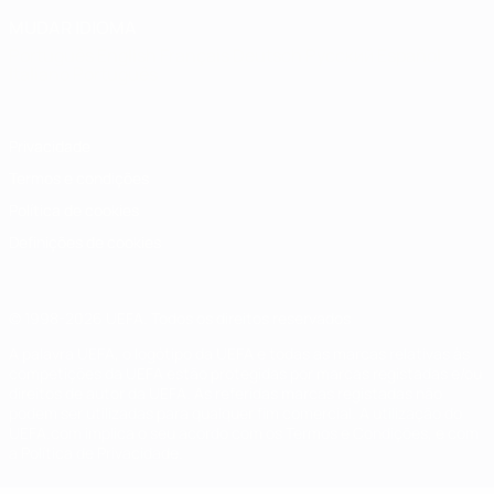
MUDAR IDIOMA
Português
English
Français
Deutsch
Русский
Español
Italiano
Português
Privacidade
Termos e condições
Política de cookies
Definições de cookies
© 1998-2026 UEFA. Todos os direitos reservados
A palavra UEFA, o logótipo da UEFA e todas as marcas relativas às
competições da UEFA estão protegidas por marcas registadas e/ou
direitos de autor da UEFA. As referidas marcas registadas não
podem ser utilizadas para qualquer fim comercial. A utilização do
UEFA.com implica o seu acordo com os Termos e Condições, e com
a Política de Privacidade.