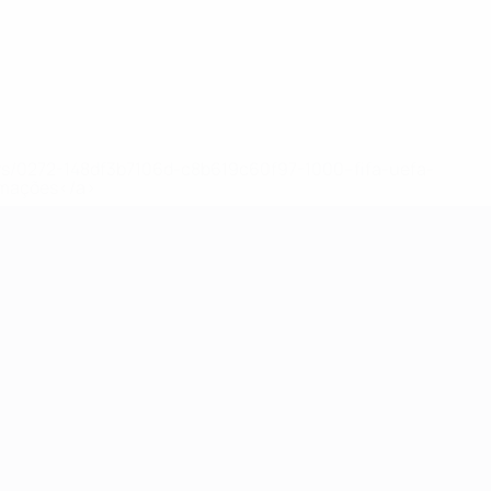
ews/0272-148df3b7106d-c8b619c60f97-1000--fifa-uefa-
rmações</a>