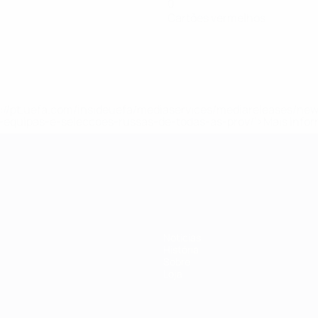
0
Cartões vermelhos
tps://pt.uefa.com/insideuefa/mediaservices/mediareleases/n
equipas-e-seleccoes-russas-de-todas-as-prov/'>Mais info
-21 da UEFA
Notícias
História
Sobre
Loja