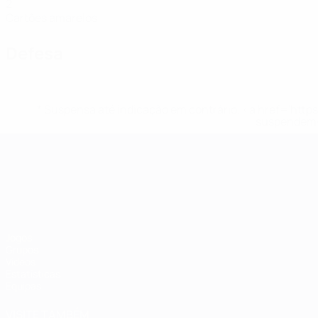
2
Cartões amarelos
Defesa
* Suspensa até indicação em contrário. <a href='ht
suspendem-
Campeonato da Europa de Sub
Jogos
Grupos
Vídeos
Estatísticas
Equipas
VISITE TAMBÉM