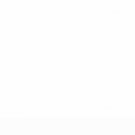
Todos os jogos
ews/0272-148df3b7106d-c8b619c60f97-1000--fifa-uefa-
rmações</a>