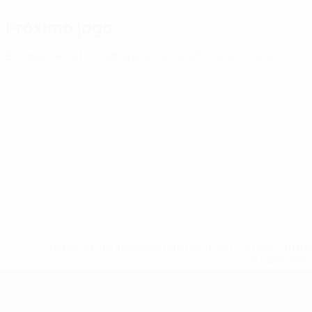
Próximo jogo
Europeu de Sub-21
sábado 26 set. 2026
· Qualificação
* Suspensa até indicação em contrário. <a href='ht
suspendem-
Campeonato da Europa de Sub