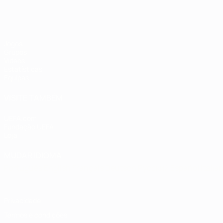
Jogos
Grupos
Vídeos
Estatísticas
Equipas
VISITE TAMBÉM
UEFA.com
Fundação UEFA
Loja
MUDAR IDIOMA
Português
English
Français
Deutsch
Русский
Español
Italia
Privacidade
Termos e condições