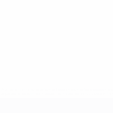
tps://pt.uefa.com/insideuefa/mediaservices/mediareleases/n
equipas-e-seleccoes-russas-de-todas-as-prov/'>Mais info
-21 da UEFA