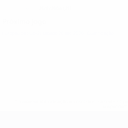
25/8/2004 (21)
DATA DE NASCIMENTO
Próximo jogo
Europeu de Sub-21
sábado 26 set. 2026
· Qualificação
* Suspensa até indicação em contrário. <a href='ht
suspendem-
Campeonato da Europa de Sub