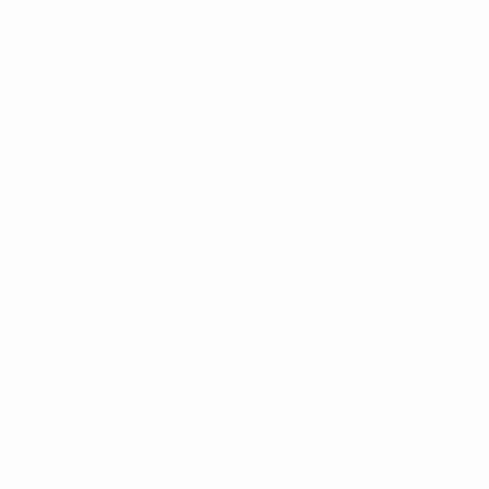
Todos os jogos
ews/0272-148df3b7106d-c8b619c60f97-1000--fifa-uefa-
rmações</a>