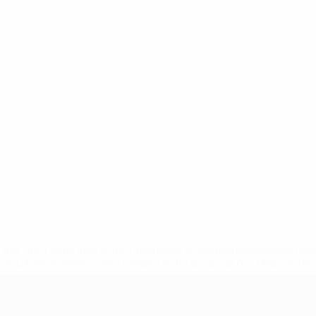
tps://pt.uefa.com/insideuefa/mediaservices/mediareleases/n
equipas-e-seleccoes-russas-de-todas-as-prov/'>Mais info
-21 da UEFA