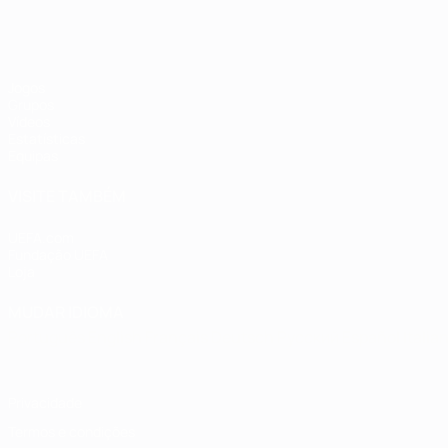
Jogos
Grupos
Vídeos
Estatísticas
Equipas
VISITE TAMBÉM
UEFA.com
Fundação UEFA
Loja
MUDAR IDIOMA
Português
English
Français
Deutsch
Русский
Español
Italia
Privacidade
Termos e condições