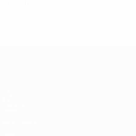
Disciplina
1
Cartões amarelos
* Suspensa até indicação em contrário. <a href='ht
suspendem-
Campeonato da Europa de Sub
Jogos
Grupos
Vídeos
Estatísticas
Equipas
VISITE TAMBÉM
UEFA.com