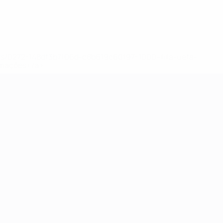
ews/0272-148df3b7106d-c8b619c60f97-1000--fifa-uefa-
rmações</a>