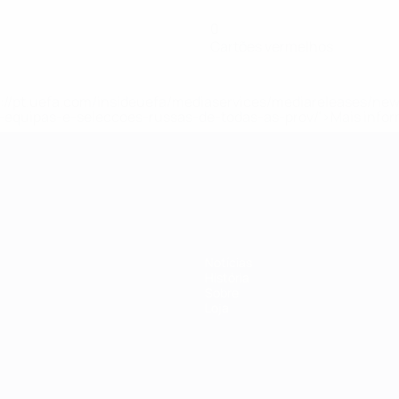
0
Cartões vermelhos
tps://pt.uefa.com/insideuefa/mediaservices/mediareleases/n
equipas-e-seleccoes-russas-de-todas-as-prov/'>Mais info
-21 da UEFA
Notícias
História
Sobre
Loja