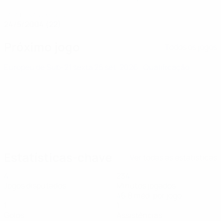
DATA DE NASCIMENTO
24/5/2004 (22)
Próximo jogo
Todos os jogos
Europeu de Sub-21
sexta 25 set. 2026
· Qualificação
Estatísticas-chave
Ver todas as estatísticas
4
234
Jogos disputados
Minutos jogados
46,8 méd. por jogo
1
1
Golos
Assistências