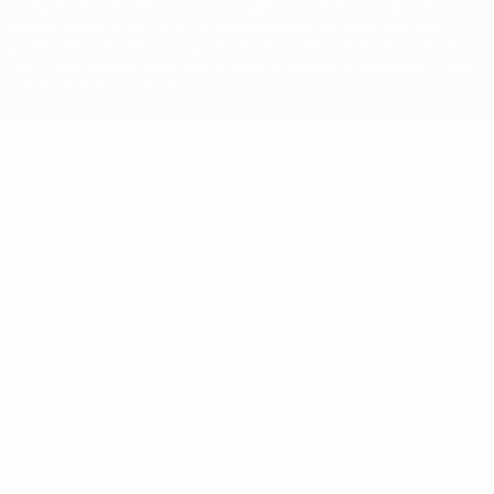
competições da UEFA estão protegidas por marcas registadas e/ou
direitos de autor da UEFA. As referidas marcas registadas não
podem ser utilizadas para qualquer fim comercial. A utilização do
UEFA.com implica o seu acordo com os Termos e Condições, e com
a Política de Privacidade.