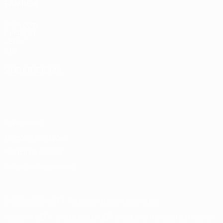
TAMBÉM
UEFA.com
Fundação
UEFA
Loja
MUDAR IDIOMA
Português
English
Français
Deutsch
Русский
Español
Italiano
Português
Privacidade
Termos e condições
Política de cookies
Definições de cookies
© 1998-2026 UEFA. Todos os direitos reservados
A palavra UEFA, o logótipo da UEFA e todas as marcas relativas às