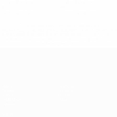
0,2 méd. por jogo
0,2 méd. por jogo
0
0
Cartões amarelos
Cartões vermelhos
* Suspensa até indicação em contrário. <a
href='https://pt.uefa.com/insideuefa/mediaservices/medi
148df3b7106d-c8b619c60f97-1000--fifa-uefa-suspendem-
equipas-e-seleccoes-russas-de-todas-as-prov/'>Mais
informações</a>
Campeonato da Europa de Sub
Jogos
Notícias
Grupos
História
Vídeos
Sobre
Estatísticas
Loja
Equipas
VISITE