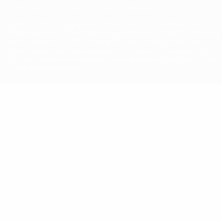
© 1998-2026 UEFA. Todos os direitos reservados
A palavra UEFA, o logótipo da UEFA e todas as marcas relativas às
competições da UEFA estão protegidas por marcas registadas e/ou
direitos de autor da UEFA. As referidas marcas registadas não
podem ser utilizadas para qualquer fim comercial. A utilização do
UEFA.com implica o seu acordo com os Termos e Condições, e com
a Política de Privacidade.