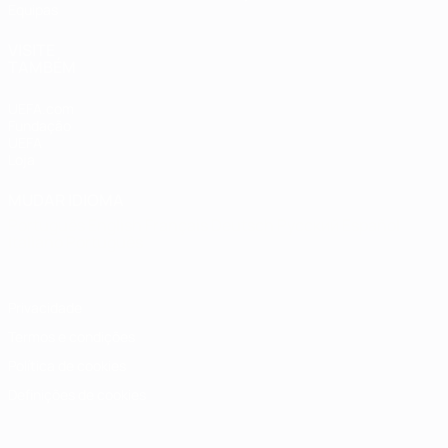
Equipas
VISITE
TAMBÉM
UEFA.com
Fundação
UEFA
Loja
MUDAR IDIOMA
Português
English
Français
Deutsch
Русский
Español
Italiano
Português
Privacidade
Termos e condições
Política de cookies
Definições de cookies