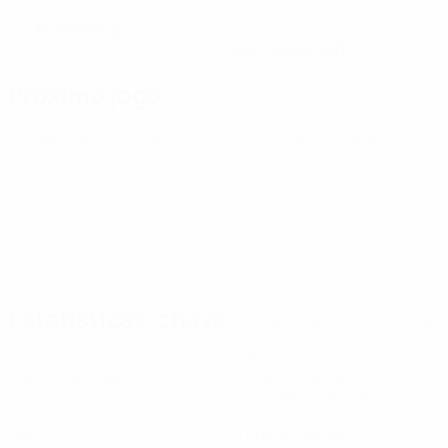
Montenegro
PAÍS
DATA DE NASCIMENTO
03/7/2004 (22)
Próximo jogo
Todos os jogos
Europeu de Sub-21
quinta 1 out. 2026
· Qualificação
Estatísticas-chave
Ver todas as estatísticas
5
185
Jogos disputados
Minutos jogados
23,13 méd. por jogo
0
4
Golos
Total de remates