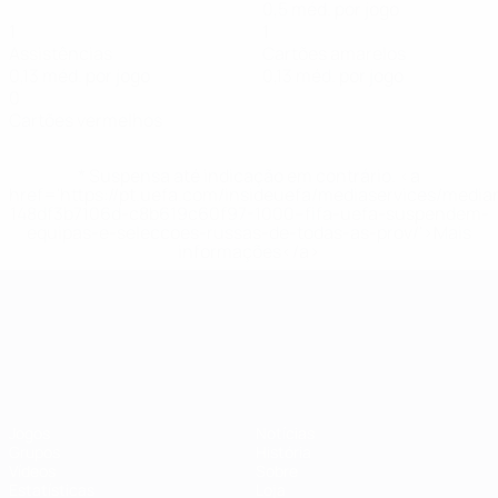
0,5 méd. por jogo
1
1
Assistências
Cartões amarelos
0,13 méd. por jogo
0,13 méd. por jogo
0
Cartões vermelhos
* Suspensa até indicação em contrário. <a
href='https://pt.uefa.com/insideuefa/mediaservices/medi
148df3b7106d-c8b619c60f97-1000--fifa-uefa-suspendem-
equipas-e-seleccoes-russas-de-todas-as-prov/'>Mais
informações</a>
Campeonato da Europa de Sub
Jogos
Notícias
Grupos
História
Vídeos
Sobre
Estatísticas
Loja