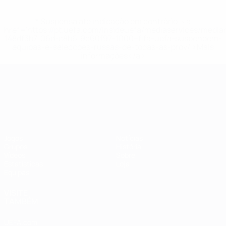
* Suspensa até indicação em contrário. <a
href='https://pt.uefa.com/insideuefa/mediaservices/medi
148df3b7106d-c8b619c60f97-1000--fifa-uefa-suspendem-
equipas-e-seleccoes-russas-de-todas-as-prov/'>Mais
informações</a>
Campeonato da Europa de Sub
Jogos
Notícias
Grupos
História
Vídeos
Sobre
Estatísticas
Loja
Equipas
VISITE
TAMBÉM
UEFA.com