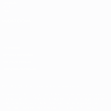
Fundação
UEFA
Loja
MUDAR IDIOMA
Português
English
Français
Deutsch
Русский
Español
Italiano
Português
Privacidade
Termos e condições
Política de cookies
Definições de cookies
© 1998-2026 UEFA. Todos os direitos reservados
A palavra UEFA, o logótipo da UEFA e todas as marcas relativas às
competições da UEFA estão protegidas por marcas registadas e/ou
direitos de autor da UEFA. As referidas marcas registadas não
podem ser utilizadas para qualquer fim comercial. A utilização do