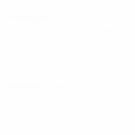
28/1/2004 (22)
Próximo jogo
Todos os jogos
Europeu de Sub-21
sexta 25 set. 2026
· Qualificação
Estatísticas-chave
Ver todas as estatísticas
5
257
Jogos disputados
Minutos jogados
36,72 méd. por jogo
0
0
Golos
Cartões amarelos
0
Cartões vermelhos