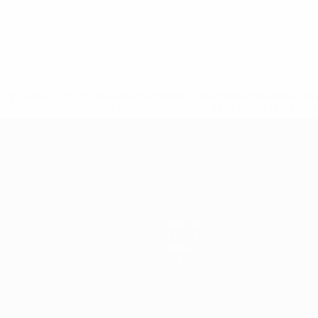
Cartões vermelhos
tps://pt.uefa.com/insideuefa/mediaservices/mediareleases/n
equipas-e-seleccoes-russas-de-todas-as-prov/'>Mais info
-21 da UEFA
Notícias
História
Sobre
Loja