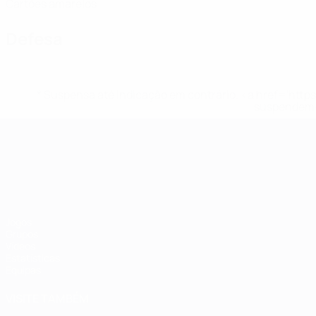
Cartões amarelos
Defesa
* Suspensa até indicação em contrário. <a href='ht
suspendem-
Campeonato da Europa de Sub
Jogos
Grupos
Vídeos
Estatísticas
Equipas
VISITE TAMBÉM