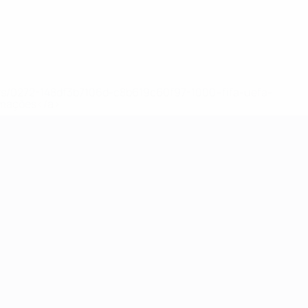
ews/0272-148df3b7106d-c8b619c60f97-1000--fifa-uefa-
rmações</a>