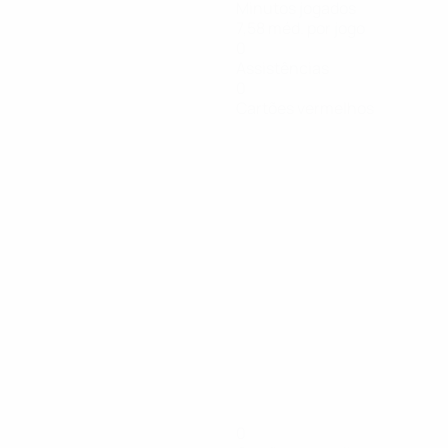
Minutos jogados
7,58 méd. por jogo
0
Assistências
0
Cartões vermelhos
0