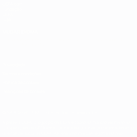
UEFA.com
Fundação
UEFA
Loja
MUDAR IDIOMA
Português
English
Français
Deutsch
Русский
Español
Italiano
Português
Privacidade
Termos e condições
Política de cookies
Definições de cookies
© 1998-2026 UEFA. Todos os direitos reservados
A palavra UEFA, o logótipo da UEFA e todas as marcas relativas às
competições da UEFA estão protegidas por marcas registadas e/ou
direitos de autor da UEFA. As referidas marcas registadas não