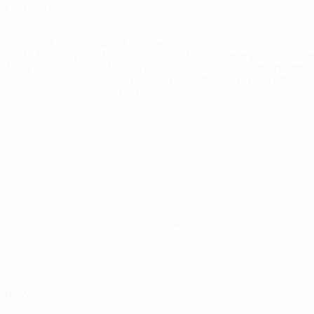
Cartões vermelhos
* Suspensa até indicação em contrário. <a
href='https://pt.uefa.com/insideuefa/mediaservices/medi
148df3b7106d-c8b619c60f97-1000--fifa-uefa-suspendem-
equipas-e-seleccoes-russas-de-todas-as-prov/'>Mais
informações</a>
Campeonato da Europa de Sub
Jogos
Notícias
Grupos
História
Vídeos
Sobre
Estatísticas
Loja
Equipas
VISITE
TAMBÉM