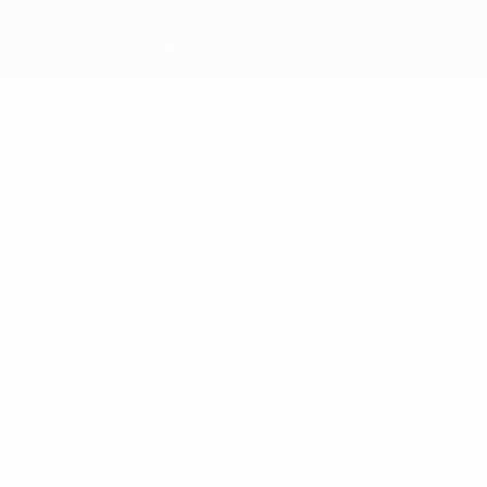
podem ser utilizadas para qualquer fim comercial. A utilização do
UEFA.com implica o seu acordo com os Termos e Condições, e com
a Política de Privacidade.