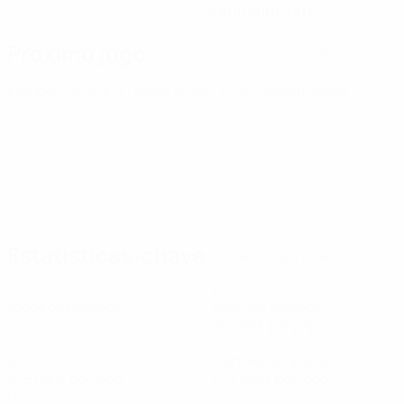
24/8/2004 (21)
Próximo jogo
Todos os jogos
Europeu de Sub-21
sexta 25 set. 2026
· Qualificação
Estatísticas-chave
Ver todas as estatísticas
7
630
Jogos disputados
Minutos jogados
90 méd. por jogo
1
1
Golos
Cartões amarelos
0,15 méd. por jogo
0,15 méd. por jogo
0