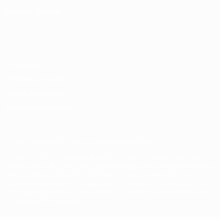
MUDAR IDIOMA
Português
English
Français
Deutsch
Русский
Español
Italiano
Português
Privacidade
Termos e condições
Política de cookies
Definições de cookies
© 1998-2026 UEFA. Todos os direitos reservados
A palavra UEFA, o logótipo da UEFA e todas as marcas relativas às
competições da UEFA estão protegidas por marcas registadas e/ou
direitos de autor da UEFA. As referidas marcas registadas não
podem ser utilizadas para qualquer fim comercial. A utilização do
UEFA.com implica o seu acordo com os Termos e Condições, e com
a Política de Privacidade.