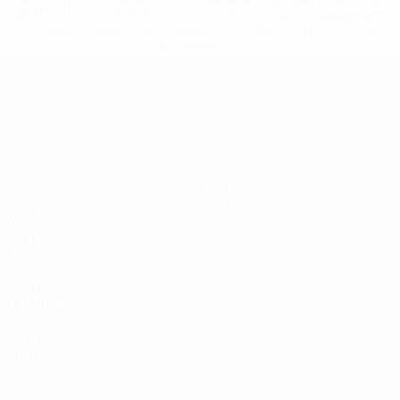
148df3b7106d-c8b619c60f97-1000--fifa-uefa-suspendem-
equipas-e-seleccoes-russas-de-todas-as-prov/'>Mais
informações</a>
Campeonato da Europa de Sub
Jogos
Notícias
Grupos
História
Vídeos
Sobre
Estatísticas
Loja
Equipas
VISITE
TAMBÉM
UEFA.com
Fundação
UEFA
Loja