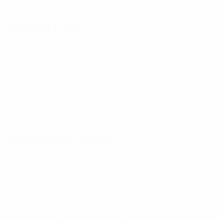
08/12/2004 (21)
Próximo jogo
Todos os jogos
Europeu de Sub-21
sexta 25 set. 2026
· Qualificação
Estatísticas-chave
Ver todas as estatísticas
0
0
Jogos disputados
Cartões amarelos
0
Cartões vermelhos
* Suspensa até indicação em contrário. <a
href='https://pt.uefa.com/insideuefa/mediaservices/medi