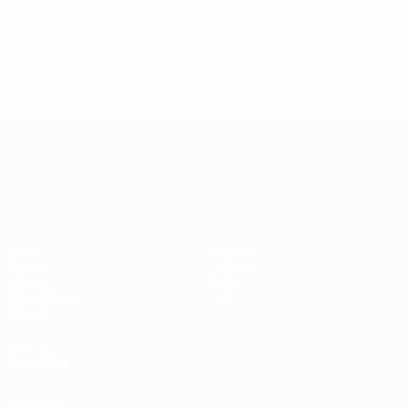
* Suspensa até indicação em contrário. <a
href='https://pt.uefa.com/insideuefa/mediaservices/medi
148df3b7106d-c8b619c60f97-1000--fifa-uefa-suspendem-
equipas-e-seleccoes-russas-de-todas-as-prov/'>Mais
informações</a>
Campeonato da Europa de Sub
Jogos
Notícias
Grupos
História
Vídeos
Sobre
Estatísticas
Loja
Equipas
VISITE
TAMBÉM
UEFA.com