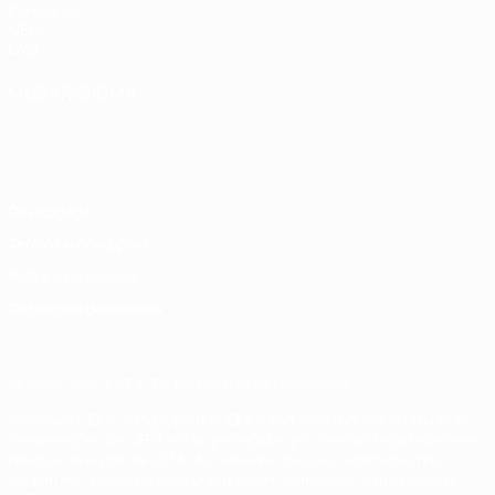
Fundação
UEFA
Loja
MUDAR IDIOMA
Português
English
Français
Deutsch
Русский
Español
Italiano
Português
Privacidade
Termos e condições
Política de cookies
Definições de cookies
© 1998-2026 UEFA. Todos os direitos reservados
A palavra UEFA, o logótipo da UEFA e todas as marcas relativas às
competições da UEFA estão protegidas por marcas registadas e/ou
direitos de autor da UEFA. As referidas marcas registadas não
podem ser utilizadas para qualquer fim comercial. A utilização do