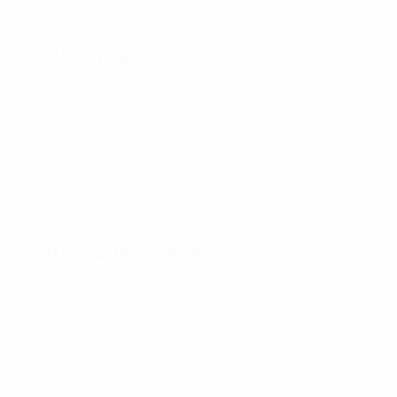
27/7/2004 (22)
Próximo jogo
Todos os jogos
Europeu de Sub-21
sexta 2 out. 2026
· Qualificação
Estatísticas-chave
Ver todas as estatísticas
3
59
Jogos disputados
Minutos jogados
19,67 méd. por jogo
0
0
Golos
Assistências
0
0
Cartões amarelos
Cartões vermelhos