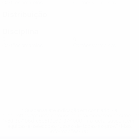
Cartões amarelos
Cartões vermelhos
Distribuição
Disciplina
0
0
Cartões amarelos
Cartões vermelhos
* Suspensa até indicação em contrário. <a
href='https://pt.uefa.com/insideuefa/mediaservices/medi
148df3b7106d-c8b619c60f97-1000--fifa-uefa-suspendem-
equipas-e-seleccoes-russas-de-todas-as-prov/'>Mais
informações</a>