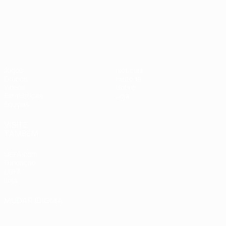
Campeonato da Europa de Sub
Jogos
Notícias
Grupos
História
Vídeos
Sobre
Estatísticas
Loja
Equipas
VISITE
TAMBÉM
UEFA.com
Fundação
UEFA
Loja
MUDAR IDIOMA
Português
English
Français
Deutsch
Русский
Español
Italiano
Português