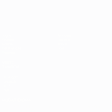
Campeonato da Europa de Sub
Jogos
Notícias
Grupos
História
Vídeos
Sobre
Estatísticas
Loja
Equipas
VISITE
TAMBÉM
UEFA.com
Fundação
UEFA
Loja
MUDAR IDIOMA
Português
English
Français
Deutsch
Русский
Español
Italiano
Português