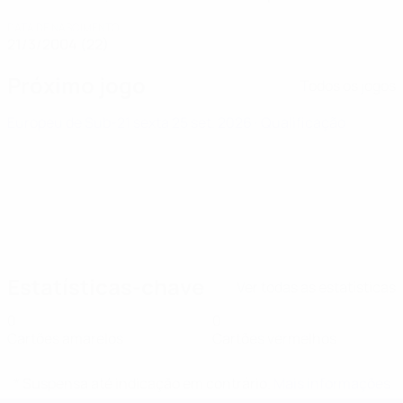
DATA DE NASCIMENTO
21/3/2004 (22)
Próximo jogo
Todos os jogos
Europeu de Sub-21
sexta 25 set. 2026
· Qualificação
Estatísticas-chave
Ver todas as estatísticas
0
0
Cartões amarelos
Cartões vermelhos
* Suspensa até indicação em contrário.
Mais informações