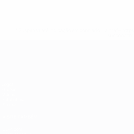
* Suspensa até indicação em contrário. <a href='ht
suspendem-
Campeonato da Europa de Sub
Jogos
Grupos
Vídeos
Estatísticas
Equipas
VISITE TAMBÉM
UEFA.com