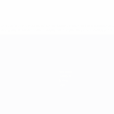
tps://pt.uefa.com/insideuefa/mediaservices/mediareleases/n
equipas-e-seleccoes-russas-de-todas-as-prov/'>Mais info
-21 da UEFA
Notícias
História
Sobre
Loja