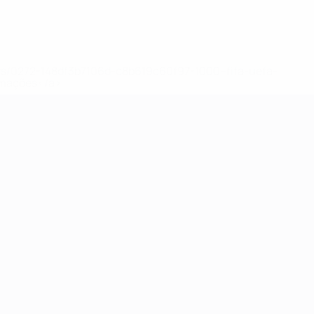
ews/0272-148df3b7106d-c8b619c60f97-1000--fifa-uefa-
rmações</a>