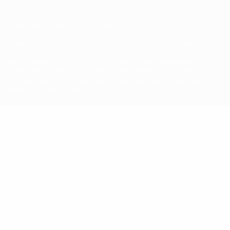
© 1998-2026 UEFA. Todos os direitos reservados
A palavra UEFA, o logótipo da UEFA e todas as marcas relativas às
competições da UEFA estão protegidas por marcas registadas e/ou
direitos de autor da UEFA. As referidas marcas registadas não
podem ser utilizadas para qualquer fim comercial. A utilização do
UEFA.com implica o seu acordo com os Termos e Condições, e com
a Política de Privacidade.