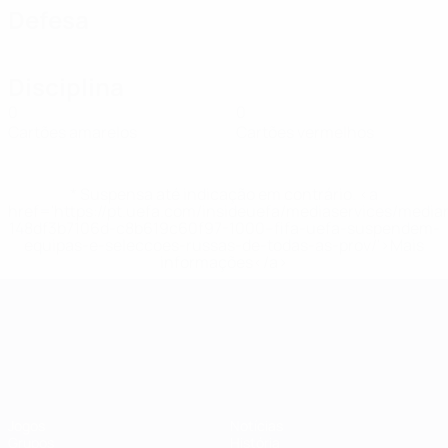
Defesa
Disciplina
0
0
Cartões amarelos
Cartões vermelhos
* Suspensa até indicação em contrário. <a
href='https://pt.uefa.com/insideuefa/mediaservices/medi
148df3b7106d-c8b619c60f97-1000--fifa-uefa-suspendem-
equipas-e-seleccoes-russas-de-todas-as-prov/'>Mais
informações</a>
Campeonato da Europa de Sub
Jogos
Notícias
Grupos
História