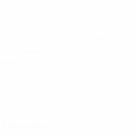
Jogos disputados
Minutos jogados
54 méd. por jogo
0
2
Golos
Total de remates
0,34 méd. por jogo
0
0
Assistências
Cartões amarelos
0
Cartões vermelhos
Ataque
Distribuição