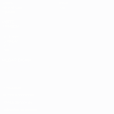
Vídeos
Sobre
Estatísticas
Loja
Equipas
VISITE
TAMBÉM
UEFA.com
Fundação
UEFA
Loja
MUDAR IDIOMA
Português
English
Français
Deutsch
Русский
Español
Italiano
Português
Privacidade
Termos e condições
Política de cookies
Definições de cookies