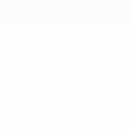
direitos de autor da UEFA. As referidas marcas registadas não
podem ser utilizadas para qualquer fim comercial. A utilização do
UEFA.com implica o seu acordo com os Termos e Condições, e com
a Política de Privacidade.