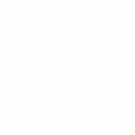
Moldávia
PAÍS
DATA DE NASCIMENTO
12/7/2005 (21)
Próximo jogo
Todos os jogos
Europeu de Sub-21
sexta 2 out. 2026
· Qualificação
Estatísticas-chave
Ver todas as estatísticas
2
76
Jogos disputados
Minutos jogados
25,34 méd. por jogo
0
0
Golos
Assistências