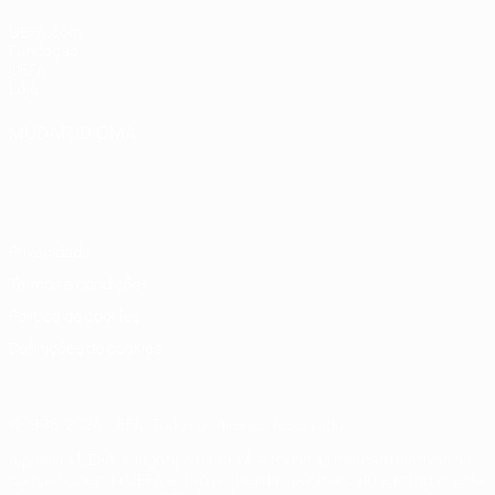
UEFA.com
Fundação
UEFA
Loja
MUDAR IDIOMA
Português
English
Français
Deutsch
Русский
Español
Italiano
Português
Privacidade
Termos e condições
Política de cookies
Definições de cookies
© 1998-2026 UEFA. Todos os direitos reservados
A palavra UEFA, o logótipo da UEFA e todas as marcas relativas às
competições da UEFA estão protegidas por marcas registadas e/ou