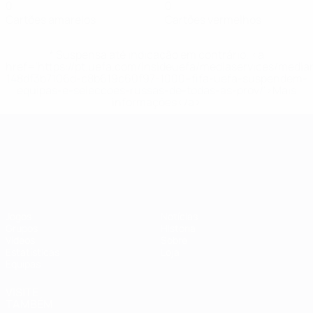
0
0
Cartões amarelos
Cartões vermelhos
* Suspensa até indicação em contrário. <a
href='https://pt.uefa.com/insideuefa/mediaservices/medi
148df3b7106d-c8b619c60f97-1000--fifa-uefa-suspendem-
equipas-e-seleccoes-russas-de-todas-as-prov/'>Mais
informações</a>
Campeonato da Europa de Sub
Jogos
Notícias
Grupos
História
Vídeos
Sobre
Estatísticas
Loja
Equipas
VISITE
TAMBÉM