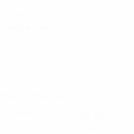
DATA DE NASCIMENTO
12/2/2005 (21)
Próximo jogo
Todos os jogos
Europeu de Sub-21
sábado 26 set. 2026
· Qualificação
Estatísticas-chave
Ver todas as estatísticas
3
270
Jogos disputados
Minutos jogados
67,5 méd. por jogo
0
0
Golos
Assistências