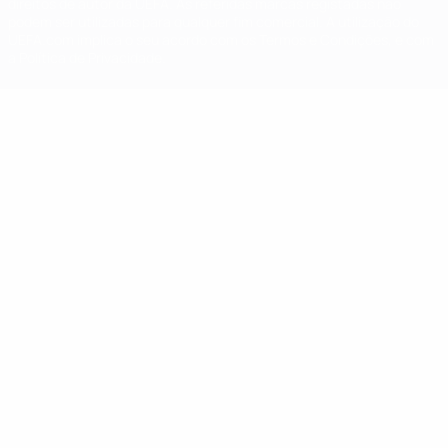
direitos de autor da UEFA. As referidas marcas registadas não
podem ser utilizadas para qualquer fim comercial. A utilização do
UEFA.com implica o seu acordo com os Termos e Condições, e com
a Política de Privacidade.