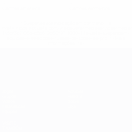
0
0
Cartões amarelos
Cartões vermelhos
* Suspensa até indicação em contrário. <a
href='https://pt.uefa.com/insideuefa/mediaservices/medi
148df3b7106d-c8b619c60f97-1000--fifa-uefa-suspendem-
equipas-e-seleccoes-russas-de-todas-as-prov/'>Mais
informações</a>
Campeonato da Europa de Sub
Jogos
Notícias
Grupos
História
Vídeos
Sobre
Estatísticas
Loja
Equipas
VISITE
TAMBÉM