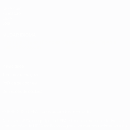
UEFA.com
Fundação
UEFA
Loja
MUDAR IDIOMA
Português
English
Français
Deutsch
Русский
Español
Italiano
Português
Privacidade
Termos e condições
Política de cookies
Definições de cookies
© 1998-2026 UEFA. Todos os direitos reservados
A palavra UEFA, o logótipo da UEFA e todas as marcas relativas às
competições da UEFA estão protegidas por marcas registadas e/ou