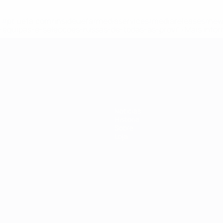
tps://pt.uefa.com/insideuefa/mediaservices/mediareleases/n
equipas-e-seleccoes-russas-de-todas-as-prov/'>Mais info
-21 da UEFA
Notícias
História
Sobre
Loja