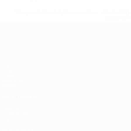
* Suspensa até indicação em contrário. <a href='ht
suspendem-
Campeonato da Europa de Sub
Jogos
Grupos
Vídeos
Estatísticas
Equipas
VISITE TAMBÉM
UEFA.com
Fundação UEFA
Loja
MUDAR IDIOMA