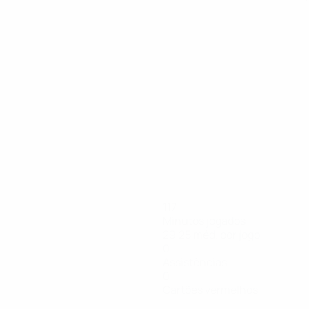
117
Minutos jogados
29,25 méd. por jogo
0
Assistências
0
Cartões vermelhos