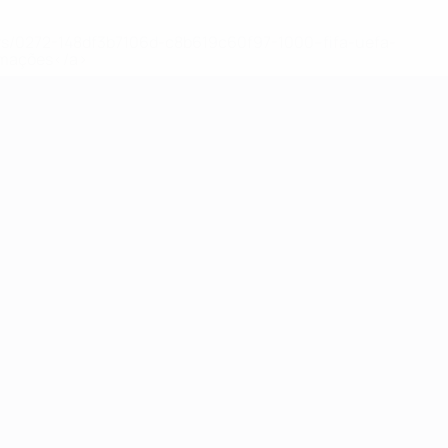
ews/0272-148df3b7106d-c8b619c60f97-1000--fifa-uefa-
rmações</a>