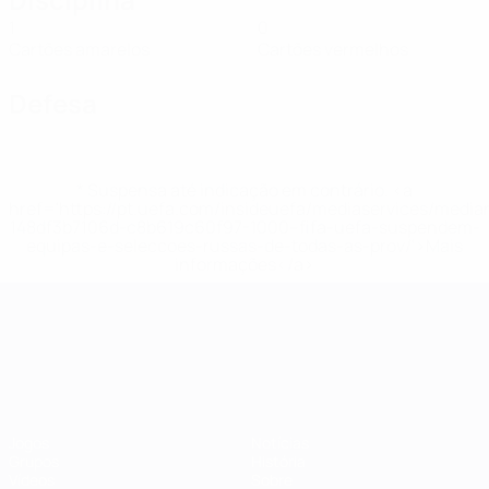
1
0
Cartões amarelos
Cartões vermelhos
Defesa
* Suspensa até indicação em contrário. <a
href='https://pt.uefa.com/insideuefa/mediaservices/medi
148df3b7106d-c8b619c60f97-1000--fifa-uefa-suspendem-
equipas-e-seleccoes-russas-de-todas-as-prov/'>Mais
informações</a>
Campeonato da Europa de Sub
Jogos
Notícias
Grupos
História
Vídeos
Sobre