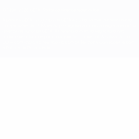
© 1998-2026 UEFA. Todos os direitos reservados
A palavra UEFA, o logótipo da UEFA e todas as marcas relativas às
competições da UEFA estão protegidas por marcas registadas e/ou
direitos de autor da UEFA. As referidas marcas registadas não
podem ser utilizadas para qualquer fim comercial. A utilização do
UEFA.com implica o seu acordo com os Termos e Condições, e com
a Política de Privacidade.