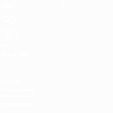
Estatísticas
Loja
Equipas
VISITE
TAMBÉM
UEFA.com
Fundação
UEFA
Loja
MUDAR IDIOMA
Português
English
Français
Deutsch
Русский
Español
Italiano
Português
Privacidade
Termos e condições
Política de cookies
Definições de cookies