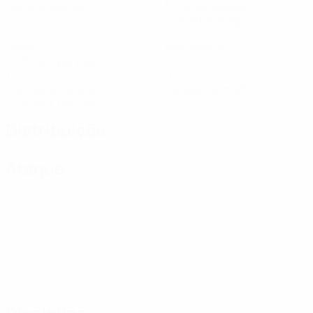
Jogos disputados
Minutos jogados
33 méd. por jogo
1
0
Golos
Assistências
0,25 méd. por jogo
1
0
Cartões amarelos
Cartões vermelhos
0,25 méd. por jogo
Distribuição
Ataque
Disciplina