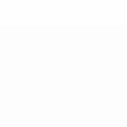
ews/0272-148df3b7106d-c8b619c60f97-1000--fifa-uefa-
rmações</a>