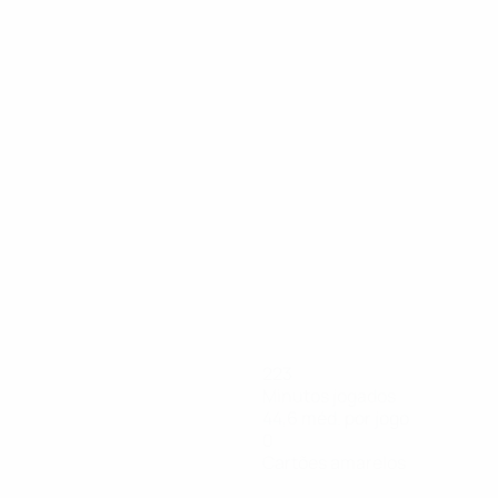
223
Minutos jogados
44,6 méd. por jogo
0
Cartões amarelos