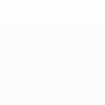
tps://pt.uefa.com/insideuefa/mediaservices/mediareleases/n
equipas-e-seleccoes-russas-de-todas-as-prov/'>Mais info
-21 da UEFA
Notícias
História
Sobre
Loja