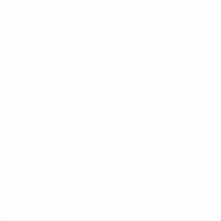
06/1/2007 (19)
DATA DE NASCIMENTO
Próximo jogo
Europeu de Sub-21
sexta 2 out. 2026
· Qualificação
Estatísticas-chave
5
Jogos disputados
0
Golos
0