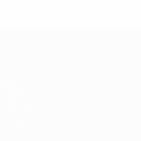
Cartões vermelhos
* Suspensa até indicação em contrário. <a href='ht
suspendem-
Campeonato da Europa de Sub
Jogos
Grupos
Vídeos
Estatísticas
Equipas
VISITE TAMBÉM
UEFA.com
Fundação UEFA
Loja